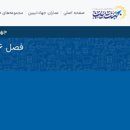
صفحه اصلی
عماران جهادتبیین
مجموعه‌های ف
جها
فصل 6: آخرین فرعون و آخرین اناربکم الاعلی گویی