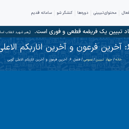
عال
محتوای‌تبیینی
دوره‌ها
کنشگر شو
سامانه قدیم
د تبیین یک فریضه قطعی و فوری است.
(رهبر شهید انقلاب اسل
خانه
/
جهاد تبیین
/
عمومی
/ فصل 6: آخرین فرعون و آخرین اناربکم الاعلی گویی