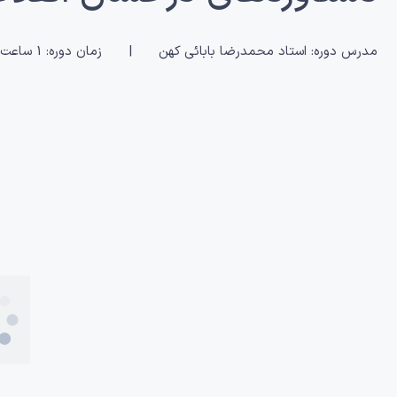
مدرس دوره: استاد محمدرضا بابائی کهن | زمان دوره: 1 ساعت و 54 دقیقه