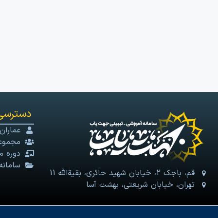
دسترسی
عماران
مجموعه
دوره م
سامانه
قم، باجک 2، خیابان شهید حائری، بقیةالله 11
تهران، خیابان شریعتی، بهشت آسا