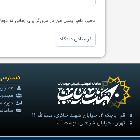
ذخیره نام، ایمیل من در مرورگر برای زمانی که دوب
دسترسی
عماران
مجموعه
دوره م
سامانه
قم، باجک 2، خیابان شهید حائری، بقیةالله 11
تهران، خیابان شریعتی، بهشت آسا