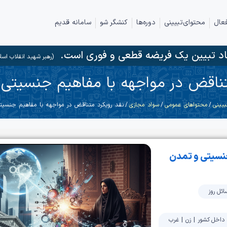
عال
محتوای‌تبیینی
دوره‌ها
کنشگر شو
سامانه قدیم
د تبیین یک فریضه قطعی و فوری است.
(رهبر شهید انقلاب اسل
تناقض در مواجهه با مفاهیم جنسیتی
بیینی
/
محتواهای عمومی
/
سواد مجازی
/ نقد رویکرد متناقض در مواجهه با مفاهیم جنسی
جنسیتی و تمدن
ئل روز
داخل کشور
|
زن
|
غرب