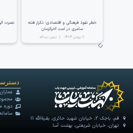
خطر نفوذ فرهنگی و اقتصادی؛ تکرار فتنه
نصرت اله
سامری در امت آخرالزمان
11 بهمن 1404
بدون دیدگاه
دسترسی
عماران
مجموعه
دوره م
سامانه
قم، باجک 2، خیابان شهید حائری، بقیةالله 11
تهران، خیابان شریعتی، بهشت آسا