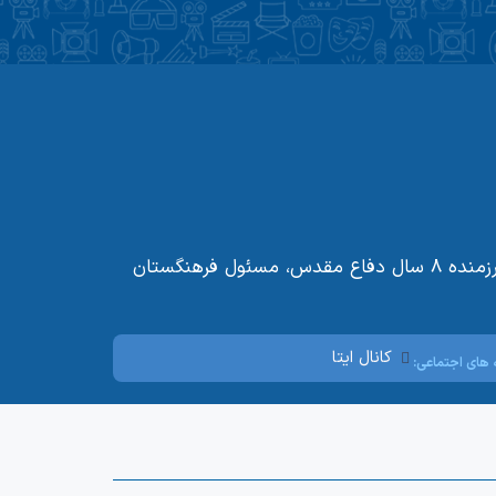
متولد ۱۳۴۰، شهر قم، مجتهد و عالم حوزه علمیه قم، پژوهشگر ومدرس علوم اسلامی، خطیب و مبلغ دین اسلام، رزمنده ۸ سال دفاع مقدس، مسئول فرهنگستان
کانال ایتا
های اجتماعی: