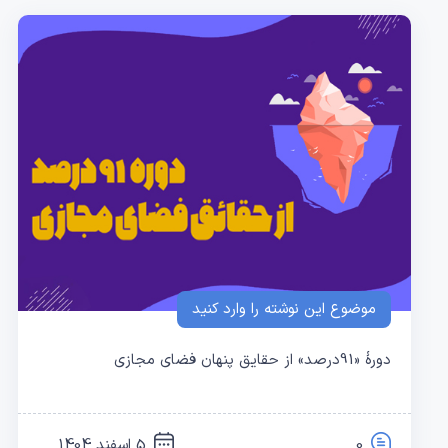
موضوع این نوشته را وارد کنید
دورهٔ «91درصد» از حقایق پنهان فضای مجازی
0
5 اسفند 1404