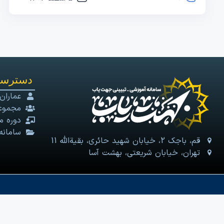
دسترسی
عماران
مجموعه
دوره م
سامانه
قم، باجک 2، خیابان شهید حائری، بقیةالله 11
تهران، خیابان شریعتی، بهشت آسا