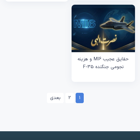
حقایق عجیب MI6 و هزینه
نجومی جنگنده F-35
1
2
بعدی