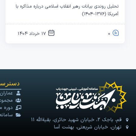
تحلیل روندی بیانات رهبر انقلاب اسلامی درباره مذاکره با
آمریکا (۱۳۷۶–۱۴۰۴)
0
17 خرداد 1404
دسترسی
عماران
مجموعه
دوره م
سامانه
قم، باجک 2، خیابان شهید حائری، بقیةالله 11
تهران، خیابان شریعتی، بهشت آسا