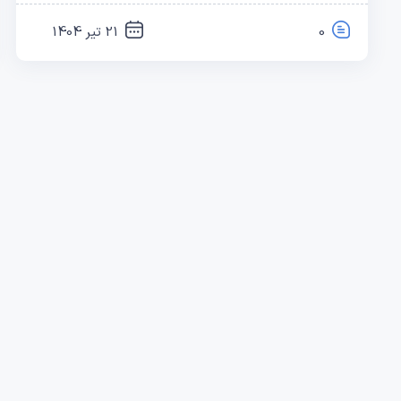
0
21 تیر 1404