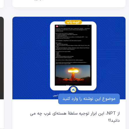
موضوع این نوشته را وارد کنید
از NPT، این ابزار توجیه سلطهٔ هسته‌ای غرب چه می
دانید!؟