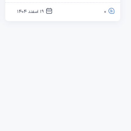
0
19 اسفند 1404