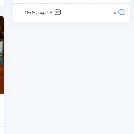
0
28 بهمن 1404