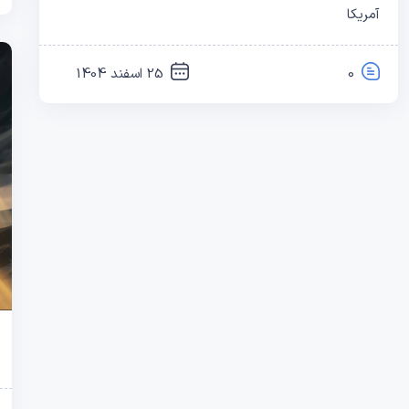
آمریکا
0
25 اسفند 1404