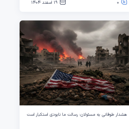
0
19 اسفند 1404
هشدار طوفانی به مسئولان: رسالت ما نابودی استکبار است