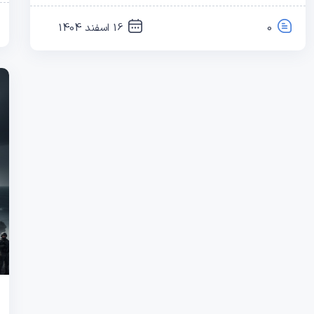
0
16 اسفند 1404