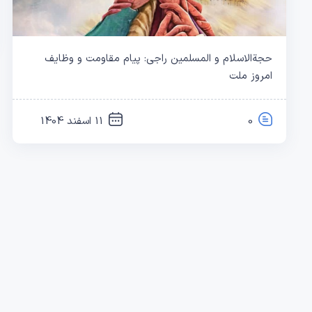
حجةالاسلام و المسلمین راجی: پیام مقاومت و وظایف
امروز ملت
0
11 اسفند 1404