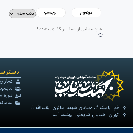
هنوز مطلبی از عمار بار گذاری نشده !
دسترسی
عماران
مجموعه
دوره م
سامانه
قم، باجک 2، خیابان شهید حائری، بقیةالله 11
تهران، خیابان شریعتی، بهشت آسا