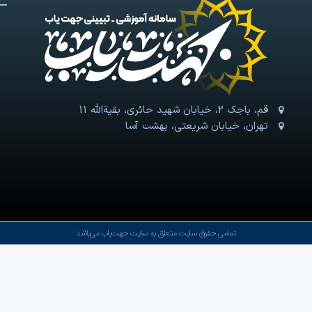
قم، باجک 2، خیابان شهید حائری، بقیةالله 11
تهران، خیابان شریعتی، بهشت آسا
تمامی حقوق سایت متعلق به سایت جهت‌یاب می‌باشد