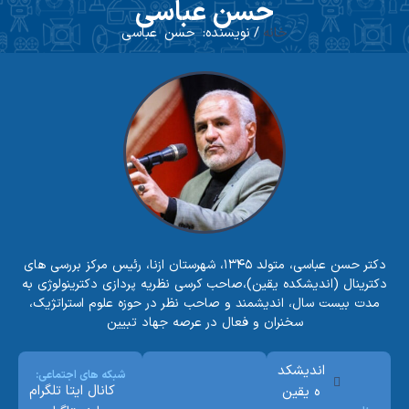
حسن عباسی
خانه
/ نویسنده: حسن عباسی
دکتر حسن عباسی، متولد ۱۳۴۵، شهرستان ازنا، رئیس مرکز بررسی های
دکترینال (اندیشکده یقین)،صاحب کرسی نظریه پردازی دکترینولوژی به
مدت بیست سال، اندیشمند و صاحب نظر در حوزه علوم استراتژیک،
سخنران و فعال در عرصه جهاد تبیین
انديشکد
شبکه های اجتماعی:
کانال ایتا
تلگرام
ه يقين