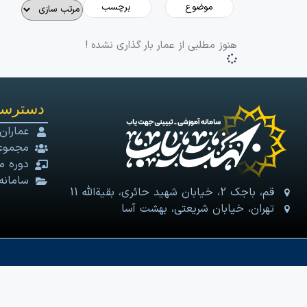
هنوز مطلبی از عمار بار گذاری نشده !
دسترسی
عماران
مجموعه
دوره م
سامانه
قم، باجک 2، خیابان شهید حائری، بقیةالله 11
تهران، خیابان شریعتی، بهشت آسا