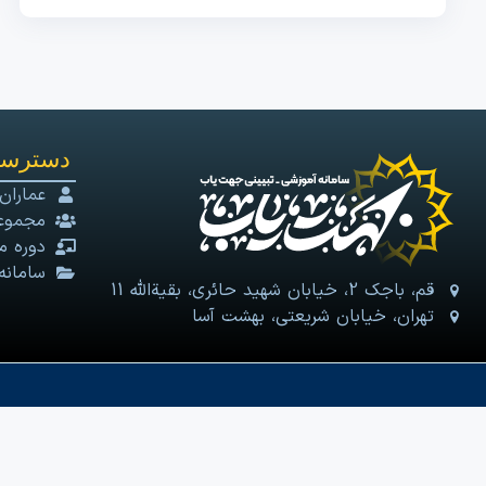
دسترسی
عماران
مجموعه
دوره م
سامانه
قم، باجک 2، خیابان شهید حائری، بقیةالله 11
تهران، خیابان شریعتی، بهشت آسا