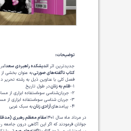
توضیحات:
جدیدترین اثر
اندیشکده راهبردی سعداء
رو
کتاب ناگفته‌های صورتی
به عنوان بخشی از
فصل کلی با عناوین ذیل به رشته تحریر در
1-
ظلم به زنان
در طول تاریخ
2- جریان‌شناسی سوءاستفاده ابزاری از مسائل
3- جریان شناسی سوءاستفاده ابزاری از مسائل
4- پیامدهای
آزادی زنان
به سبک غربی
در مرداد ماه سال ۱۴۰۱
مقام معظم رهبری (مدظله 
جوانان فرمودند که اگر این آگاهی درون جامعه ر