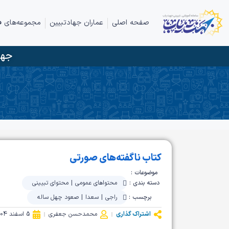
صفحه اصلی
عماران جهادتبیین
مجموعه‌های ف
جها
کتاب ناگفته‌های صورتی
موضوعات :
دسته بندی :
محتواهای عمومی
|
محتوای تبیینی
برچسب :
راجی
|
سعدا
|
صعود چهل ساله
اشتراک گذاری
محمدحسن جعفری
5 اسفند 1404