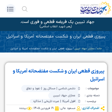
جهاد تبیین یک فریضه قطعی و فوری است.
(رهبر شهید انقلاب اسلامی)
پیروزی قطعی ایران و شکست مفتضحانه آمریکا و اسرائیل
خانه
/
عماران جهاد تبیین
/ پیروزی قطعی ایران و شکست مفتضحانه آمریکا و اسرائیل
پیروزی قطعی ایران و شکست مفتضحانه آمریکا و
اسرائیل
موضوعات :
دشمن شناسی
|
مسائل روز
|
نفوذ و نفاق
دسته بندی :
عماران جهاد تبیین
برچسب :
افول آمریکا
|
عبرت تاریخی
|
مذاکره
اشتراک گذاری
مسعود عالی
19 فروردین 1405
بیننده