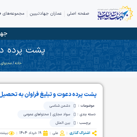
صفحه اصلی
عماران جهادتبیین
مجموعه‌های ف
جها
پشت پرده دع
خانه
/
محتوای 
پشت پرده دعوت و تبلیغ فراوان به تحصیل 
موضوعات :
دشمن شناسی
دسته بندی :
سواد مجازی
|
محتواهای عمومی
برچسب :
بین الملل
اشتراک گذاری
علی
19 خرداد 1404
بیننده