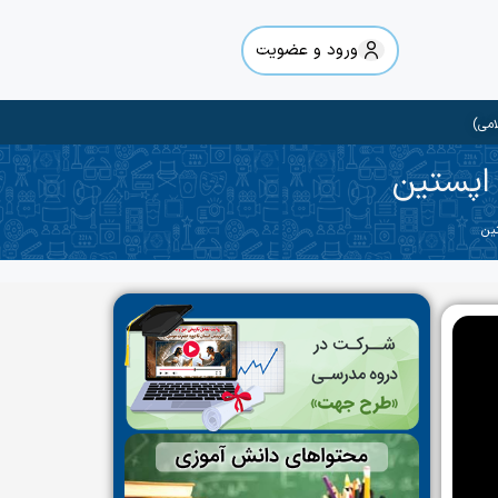
ورود و عضویت
امی)
 اپستین
ین