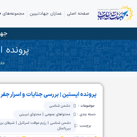
صفحه اصلی
عماران جهادتبیین
مجموعه‌های ف
جها
پرونده ا
خان
پرونده اپستین | بررسی جنایات و اسرار جف
موضوعات :
دشمن شناسی
دسته بندی :
محتواهای عمومی
|
محتوای تبیینی
دشمن شناسی
|
رژیم موقت اسرائیل
|
شیطان بزر
برچسب :
بین‌الملل