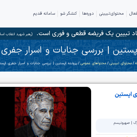
عال
محتوای‌تبیینی
دوره‌ها
کنشگر شو
سامانه قدیم
د تبیین یک فریضه قطعی و فوری است.
(رهبر شهید انقلاب اسل
پستین | بررسی جنایات و اسرار جفری
ه
/
محتوای تبیینی
/
محتواهای عمومی
/ پرونده اپستین | بررسی جنایات و اسرار جفری اپست
ری اپستین
گ
|
صهیونیسم