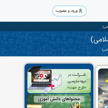
ورود و عضویت
امی)
لامی)
امی)