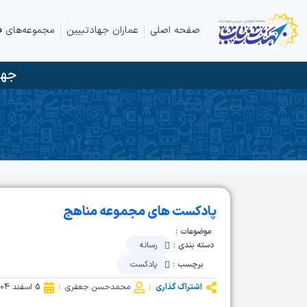
صفحه اصلی
عماران جهادتبیین
مجموعه‌های ف
جها
پادکست های مجموعه مناهج
موضوعات :
دسته بندی :
رسانه
برچسب :
پادکست
اشتراک گذاری
محمدحسن جعفری
5 اسفند 1404