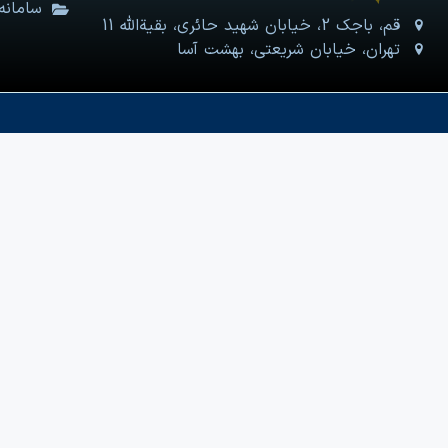
سامانه
قم، باجک 2، خیابان شهید حائری، بقیةالله 11
تهران، خیابان شریعتی، بهشت آسا