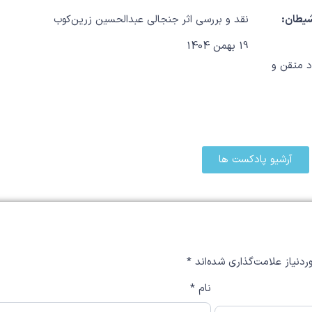
نقد و بررسی اثر جنجالی عبدالحسین زرین‌کوب
مت ۵ | شناخت شیطان:
19 بهمن 1404
د متقن و
آرشیو پادکست ها
دنیاز علامت‌گذاری شده‌اند
*
نام
*