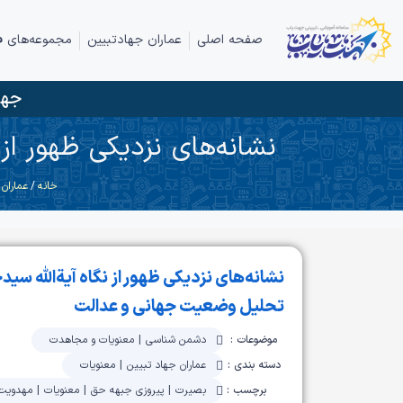
صفحه اصلی
عماران جهادتبیین
مجموعه‌های ف
جها
نشانه‌های نزدیکی ظهور ا
خانه
/
عماران
نشانه‌های نزدیکی ظهور از نگاه آیةالله سی
تحلیل وضعیت جهانی و عدالت
موضوعات :
دشمن شناسی
|
معنویات و مجاهدت
دسته بندی :
عماران جهاد تبیین
|
معنویات
برچسب :
بصیرت
|
پیروزی جبهه حق
|
معنویات
|
مهدویت 