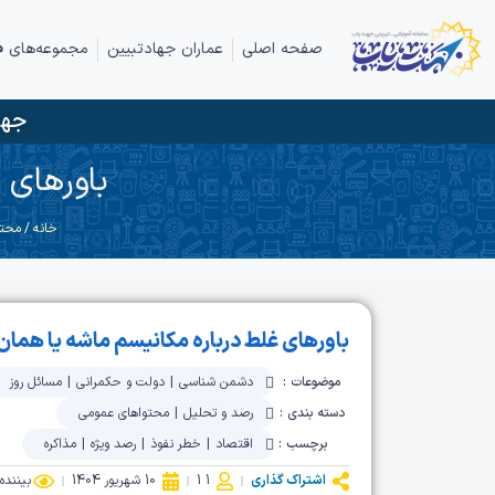
صفحه اصلی
عماران جهادتبیین
مجموعه‌های ف
جها
باورهای 
خانه
/
محتو
باورهای غلط درباره مکانیسم‌ ماشه یا همان
موضوعات :
دشمن شناسی
|
دولت و حکمرانی
|
مسائل روز
دسته بندی :
رصد و تحلیل
|
محتواهای عمومی
برچسب :
اقتصاد
|
خطر نفوذ
|
رصد ویژه
|
مذاکره
اشتراک گذاری
1 1
10 شهریور 1404
بیننده