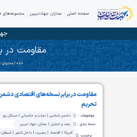
صفحه اصلی
عماران جهادتبیین
مجموعه‌های ف
جها
مقاومت در بر
خانه
/
محتوای ت
مقاومت در برابر نسخه‌های اقتصادی دشمن؛ 
تحریم
موضوعات :
دشمن شناسی
|
دولت و حکمرانی
|
مسائل روز
دسته بندی :
رصد و تحلیل
|
عماران جهاد تبیین
آمریکا
|
اقتصاد
|
بصیرت
|
داخل کشور
|
شیطان ب
برچسب :