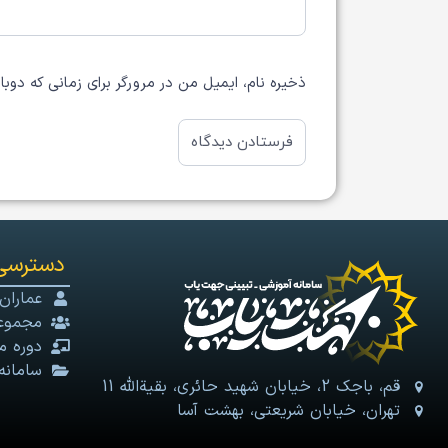
ذخیره نام، ایمیل من در مرورگر برای زمانی که دوب
دسترسی
عماران
مجموعه
دوره م
سامانه
قم، باجک 2، خیابان شهید حائری، بقیةالله 11
تهران، خیابان شریعتی، بهشت آسا