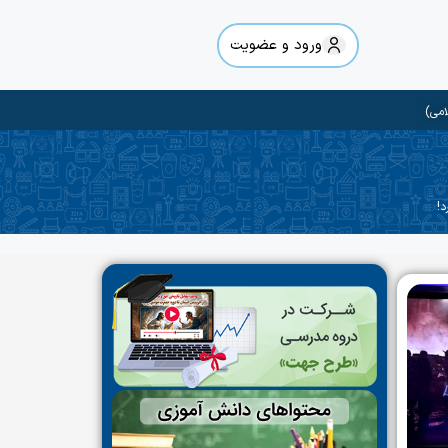
ورود و عضویت
امی)
د!