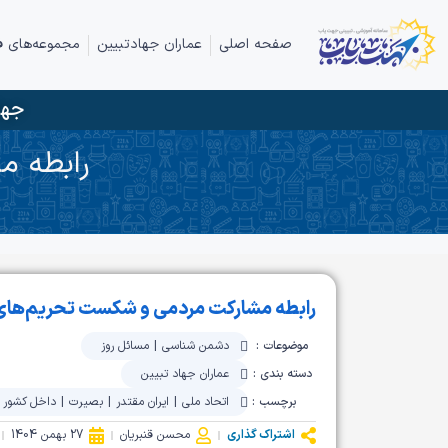
صفحه اصلی
عماران جهادتبیین
مجموعه‌های ف
جها
رابطه م
رابطه مشارکت مردمی و شکست تحریم‌ها
موضوعات :
دشمن شناسی
|
مسائل روز
دسته بندی :
عماران جهاد تبیین
برچسب :
اتحاد ملی
|
ایران مقتدر
|
بصیرت
|
داخل کشور
اشتراک گذاری
محسن قنبریان
27 بهمن 1404