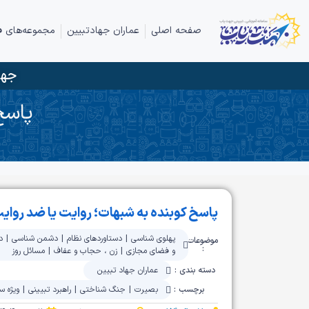
صفحه اصلی
عماران جهادتبیین
مجموعه‌های ف
جها
پاسخ
پاسخ کوبنده به شبهات؛ روایت یا ضد روای
پهلوی شناسی
|
دستاوردهای نظام
|
دشمن شناسی
|
د
موضوعات
:
و فضای مجازی
|
زن ، حجاب و عفاف
|
مسائل روز
دسته بندی :
عماران جهاد تبیین
برچسب :
بصیرت
|
جنگ شناختی
|
راهبرد تبیینی
|
ویژه س