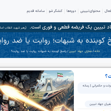
عال
محتوای‌تبیینی
دوره‌ها
کنشگر شو
سامانه قدیم
د تبیین یک فریضه قطعی و فوری است.
(رهبر شهید انقلاب اسل
 کوبنده به شبهات؛ روایت یا ضد روا
خانه
/
عماران جهاد تبیین
/ پاسخ کوبنده به شبهات؛ روایت یا ضد روایت؟
ت؟
ولت و حکمرانی
|
رسانه
فیران جهاد تبیین