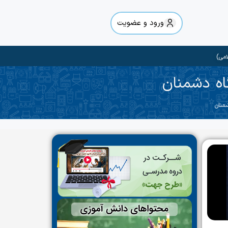
ورود و عضویت
امی)
اه دشمنان
منان