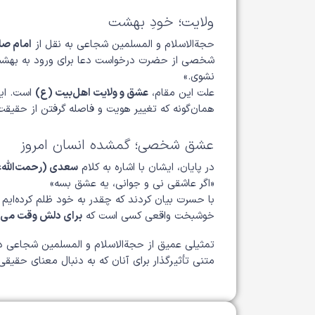
ولایت؛ خودِ بهشت
حجة‌الاسلام و المسلمین شجاعی به نقل از
امام صا
شخصی از حضرت درخواست دعا برای ورود به بهشت کر
نشوی.»
علت این مقام،
عشق و ولایت اهل‌بیت (ع)
است. ایش
همان‌گونه که تغییر هویت و فاصله گرفتن از حقیقت،
عشق شخصی؛ گمشده انسان امروز
در پایان، ایشان با اشاره به کلام
سعدی (رحمت‌الله‌ع
«اگر عاشقی نی و جوانی، یه عشق بسه»
با حسرت بیان کردند که چقدر به خود ظلم کرده‌ایم
خوشبخت واقعی کسی است که
برای دلش وقت می‌گ
تمثیلی عمیق از حجة‌الاسلام و المسلمین شجاعی د
متنی تأثیرگذار برای آنان که به دنبال معنای حقیقی 