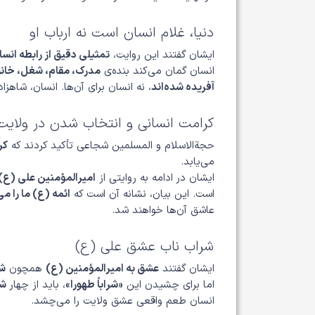
دنیا، غلام انسان است نه ارباب او
ایشان گفتند این روایت،
تمثیلی دقیق از رابطه انسان
انسان گمان می‌کند بنده‌ی
مدرک، مقام، شغل، خانوا
آفریده شده‌اند
، نه انسان برای آن‌ها. انسان، شاهز
کرامت انسانی و انتخاب شدن در ولایت
حجة‌الاسلام و المسلمین شجاعی تأکید کردند که
کر
می‌یابد.
ایشان در ادامه به روایتی از
امیرالمؤمنین علی (ع)
است. این بیان، نشانه آن است که
ائمه (ع) ما را می
عاشق آن‌ها خواهند شد.
شراب ناب عشق علی (ع)
ایشان گفتند
عشق به امیرالمؤمنین (ع)
همچون
شر
اما برای چشیدن این
«شراباً طهورا»
، باید از چهار
شر
انسان طعم واقعی عشق ولایت را می‌چشد.