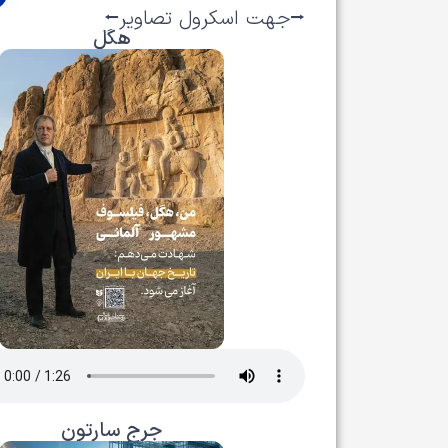
⭢جهت اسکرول تصاویر⭠
هگل
جرج سارتون