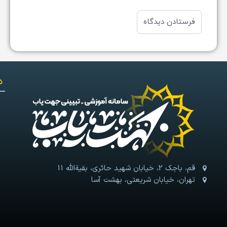
د
قم، باجک 2، خیابان شهید حائری، بقیةالله 11
تهران، خیابان شریعتی، بهشت آسا