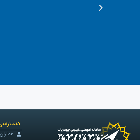
دسترسی
عماران