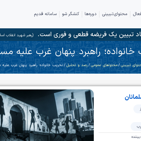
عال
محتوای‌تبیینی
دوره‌ها
کنشگر شو
سامانه قدیم
د تبیین یک فریضه قطعی و فوری است.
(رهبر شهید انقلاب اسل
خانواده؛ راهبرد پنهان غرب علیه مسل
توای تبیینی
/
محتواهای عمومی
/
رصد و تحلیل
/ تخریب خانواده؛ راهبرد پنهان غرب علیه م
لمانان
رب
بیننده