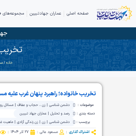
صفحه اصلی
عماران جهادتبیین
مجموعه‌های ف
جها
تخریب 
خانه
/
مح
تخریب خانواده؛ راهبرد پنهان غرب علیه مس
موضوعات :
دشمن شناسی
|
زن ، حجاب و عفاف
|
مسائل روز
دسته بندی :
رصد و تحلیل
|
عماران جهاد تبیین
برچسب :
دشمن شناسی
|
زن
|
زن زندگی آزادی
|
ماهیت غ
اشتراک گذاری
مسعود عالی
27 آذر 1404