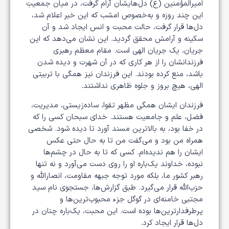
امیرالمؤمنین (ع) دل‌هایشان آرام گرفت، در میان جمعیتِ
این چند روزه و به‌خصوص امشب که این خبر اعلام شد،
دل‌ها قرار گرفت، حالت محبت و انس ایجاد شد و آن
سکینه و آرامش محقق گردید. این نشان می‌دهد که این
جریان، یک جریان الهی است. مقام معظم رهبری
فرزندانشان را از هر کاری که در آن شهرت و دیده شدن
باشد، منع کرده بودند. این فرزندان نیز همگی با تربیتی
الهی، هیچ بروز و جلوه ظاهری نداشتند.
فرزندان ایشان همگی مظهر تقوا، ساده‌زیستی، مدیریت،
فضل، علم و جامعیت هستند. خدای سبحان کسی را که
در خفا بود، به بالاترین مسند آورد تا دیده شود. شخصی
همراه من بود و می‌گفت من تا به حال حتی عکس
ایشان را هم ندیده‌ام. کسی که تا به حال در چشم‌ها
نبوده، خداوند یک‌باره او را روی دست می‌آورد و نه تنها
رهبر کشور ما، بلکه مورد توجه جبهه مقاومت، انصارالله و
حزب‌الله قرار می‌گیرد. طبق گزارش‌ها، جستجوی نام سید
مجتبی خامنه‌ای در گوگل جزء محبوب‌ترین‌ها و
پرطرفدارترین‌ها بوده است. این محبت، یک‌باره چنان در
دل‌ها قرار ایجاد کرد.