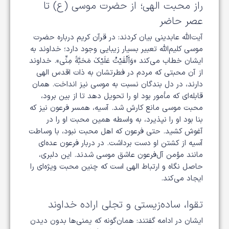
راز محبت الهی؛ از حضرت موسی (ع) تا
عصر حاضر
آیت‌الله عابدینی بیان کردند: در قرآن کریم درباره حضرت
موسی کلیم‌الله تعبیر بسیار زیبایی وجود دارد؛ خداوند به
ایشان خطاب می‌کند «وَأَلْقَيْتُ عَلَيْكَ مَحَبَّةً مِنِّي». خداوند
از آن محبتی که مردم در فطرتشان به ذات اقدس الهی
دارند، در دل بندگان نسبت به موسی نیز انداخت. همان
قابله‌ای که مأمور بود او را تحویل دهد تا از بین برود،
محبت موسی مانع کارش شد. آسیه، همسر فرعون نیز که
بنا بود او را نپذیرد، به واسطه همین محبت او را در
آغوش کشید. حتی فرعون که اهل محبت نبود، با وساطت
آسیه از کشتن او دست برداشت. در دربار فرعون عده‌ای
مانند مؤمن آل‌فرعون عاشق موسی شدند. این دلبری،
حاصل نگاه و ارتباط الهی است که چنین محبت ویژه‌ای را
ایجاد می‌کند.
تقوا، ساده‌زیستی و تجلی اراده خداوند
ایشان در ادامه گفتند: همان‌گونه که یمنی‌ها بدون دیدن