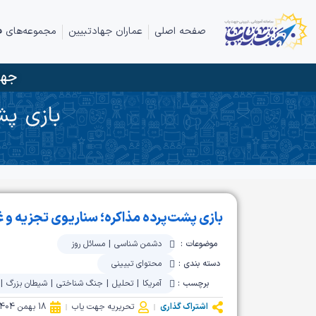
صفحه اصلی
عماران جهادتبیین
مجموعه‌های ف
جها
بازی پش
بازی پشت‌پرده مذاکره؛ سناریوی تجزیه و غ
موضوعات :
دشمن شناسی
|
مسائل روز
دسته بندی :
محتوای تبیینی
برچسب :
آمریکا
|
تحلیل
|
جنگ شناختی
|
شیطان بزرگ
|
اشتراک گذاری
تحریریه جهت یاب
18 بهمن 1404