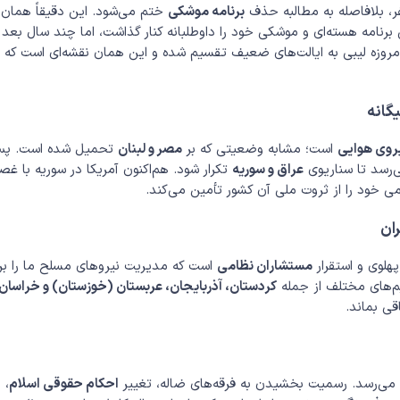
، بلافاصله به مطالبه حذف
برنامه موشکی
ختم می‌شود. این دقیقاً همان
برنامه هسته‌ای و موشکی خود را داوطلبانه کنار گذاشت، اما چند سال بعد ب
امروزه لیبی به ایالت‌های ضعیف تقسیم شده و این همان نقشه‌ای است که
گانه
روی هوایی
است؛ مشابه وضعیتی که بر
مصر و لبنان
تحمیل شده است. پ
‌رسد تا سناریوی
عراق و سوریه
تکرار شود. هم‌اکنون آمریکا در سوریه با غ
می خود را از ثروت ملی آن کشور تأمین می‌کند.
ان
هلوی و استقرار
مستشاران نظامی
است که مدیریت نیروهای مسلح ما را بر
یم‌های مختلف از جمله
کردستان، آذربایجان، عربستان (خوزستان) و خراسان
قی بماند.
می‌رسد. رسمیت بخشیدن به فرقه‌های ضاله، تغییر
احکام حقوقی اسلام
،