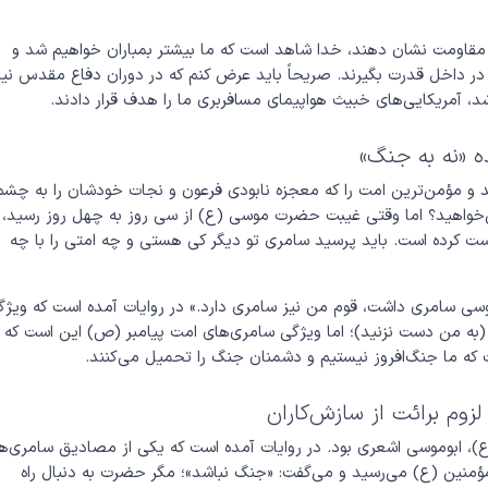
 مقاومت نشان دهند، خدا شاهد است که ما بیشتر بمباران خواهیم شد و
ا در داخل قدرت بگیرند. صریحاً باید عرض کنم که در دوران دفاع مقدس نیز
د، آمریکایی‌های خبیث هواپیمای مسافربری ما را هدف قرار دادند.
ه «نه به جنگ»
مد و مؤمن‌ترین امت را که معجزه نابودی فرعون و نجات خودشان را به چشم
می‌خواهید؟ اما وقتی غیبت حضرت موسی (ع) از سی روز به چهل روز رسید، 
ست کرده است. باید پرسید سامری تو دیگر کی هستی و چه امتی را با چه
موسی سامری داشت، قوم من نیز سامری دارد.» در روایات آمده است که ویژگ
به من دست نزنید)؛ اما ویژگی سامری‌های امت پیامبر (ص) این است که
ت که ما جنگ‌افروز نیستیم و دشمنان جنگ را تحمیل می‌کنند.
زوم برائت از سازش‌کاران
(ع)، ابوموسی اشعری بود. در روایات آمده است که یکی از مصادیق سامری‌ه
لمؤمنین (ع) می‌رسید و می‌گفت: «جنگ نباشد»؛ مگر حضرت به دنبال راه