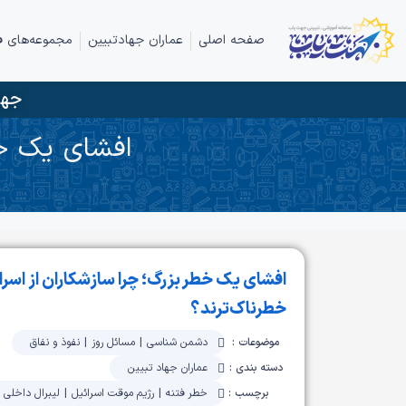
صفحه اصلی
عماران جهادتبیین
مجموعه‌های ف
جها
افشای یک خطر
افشای یک خطر بزرگ؛ چرا سازشکاران از اسرا
خطرناک‌ترند؟
موضوعات :
دشمن شناسی
|
مسائل روز
|
نفوذ و نفاق
دسته بندی :
عماران جهاد تبیین
برچسب :
خطر فتنه
|
رژیم موقت اسرائیل
|
لیبرال داخلی