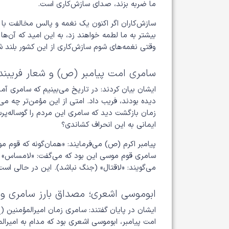
ما ضربه بزند، صدای سازش‌کاری است.
سازش‌کاران اگر اکنون یک نغمه و پالس مخالفت با
بیشتر به ما لطمه خواهند زد، به این امید که آن‌ه
وقتی نغمه‌های شوم سازش‌کاری از این کشور بلند ش
سامری امت پیامبر (ص) و شعار فریبند
ایشان بیان کردند: در تاریخ می‌بینیم که سامری آ
دیده بودند، فریب داد. امتی از این مؤمن‌تر چه 
زمان بازگشت دید که سامری این مردم را گوساله‌پر
ایمانی به این انحراف کشاندی؟
پیامبر اکرم (ص) می‌فرمایند: «همان‌گونه که قوم 
سامری قوم موسی این بود که می‌گفت: «لامساس» (
می‌گویند: «لاقتال» (جنگ نباشد). این در حالی اس
ابوموسی اشعری؛ مصداق بارز سامری و ل
ایشان در پایان گفتند: سامری زمان امیرالمؤمنین 
امت پیامبر، ابوموسی اشعری بود که مدام به امیرا