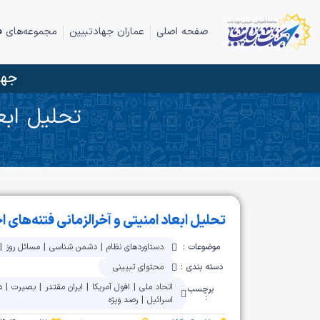
صفحه اصلی
عماران جهادتبیین
مجموعه‌های ف
جها
تحلیل ابعا
تحلیل ابعاد امنیتی و آخرالزمانی فتنه‌های ا
موضوعات :
دستاوردهای نظام
|
دشمن شناسی
|
مسائل روز
|
دسته بندی :
محتوای تبیینی
اتحاد ملی
|
افول آمریکا
|
ایران مقتدر
|
بصیرت
|
د
برچسب
:
اسرائیل
|
رصد ویژه