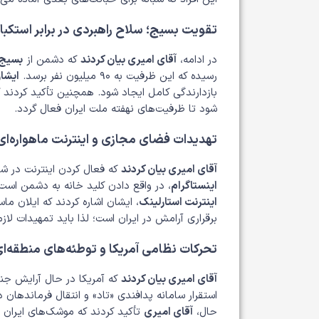
تقویت بسیج؛ سلاح راهبردی در برابر استکبار
در ادامه،
آقای امیری بیان کردند
که دشمن از
بسیج ۲۰ میلیو
رسیده که این ظرفیت به ۹۰ میلیون نفر برسد.
ایشان
بازدارندگی کامل ایجاد شود. همچنین تأکید کردند 
شود تا ظرفیت‌های نهفته ملت ایران فعال گردد.
تهدیدات فضای مجازی و اینترنت ماهواره‌ای
آقای امیری بیان کردند
که فعال کردن اینترنت در شر
اینستاگرام
، در واقع دادن کلید خانه به دشمن است
اینترنت استارلینک
، ایشان اشاره کردند که ایلان ما
برقراری آرامش در ایران است؛ لذا باید تمهیدات لاز
تحرکات نظامی آمریکا و توطئه‌های منطقه‌ا
آقای امیری بیان کردند
که آمریکا در حال آرایش جنگ
استقرار سامانه پدافندی «تاد» و انتقال فرماندهان 
حال،
آقای امیری
تأکید کردند که موشک‌های ایران ب