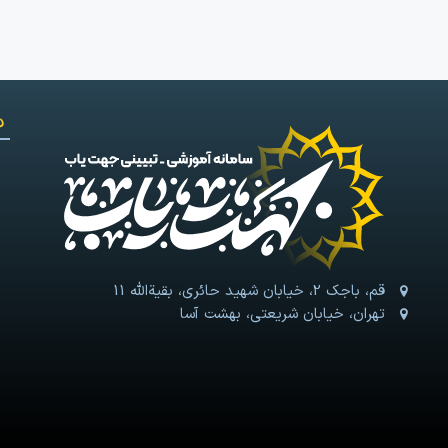
د
قم، باجک 2، خیابان شهید حائری، بقیةالله 11
تهران، خیابان شریعتی، بهشت آسا